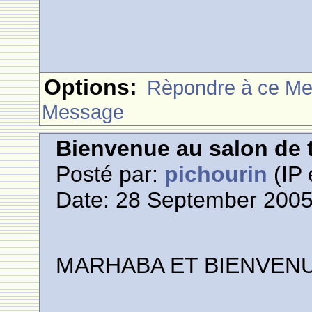
Options:
Rèpondre à ce M
Message
Bienvenue au salon de t
Posté par:
pichourin
(IP 
Date: 28 September 2005
M
A
R
H
A
B
A
E
T
B
I
E
N
V
E
N