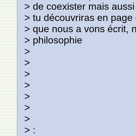
> de coexister mais aussi
> tu découvriras en page d
> que nous a vons écrit, 
> philosophie
>
>
>
>
>
>
>
> :