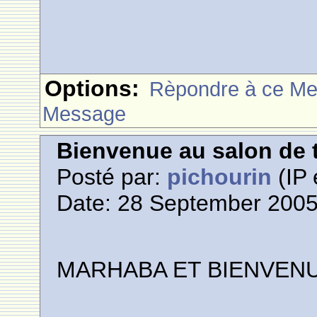
Options:
Rèpondre à ce M
Message
Bienvenue au salon de t
Posté par:
pichourin
(IP 
Date: 28 September 2005
M
A
R
H
A
B
A
E
T
B
I
E
N
V
E
N