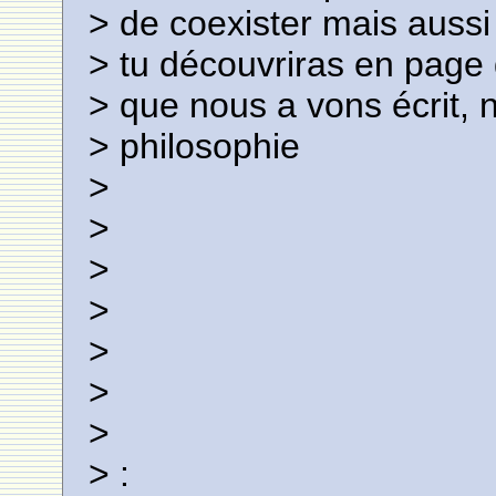
> de coexister mais aussi
> tu découvriras en page d
> que nous a vons écrit, 
> philosophie
>
>
>
>
>
>
>
> :