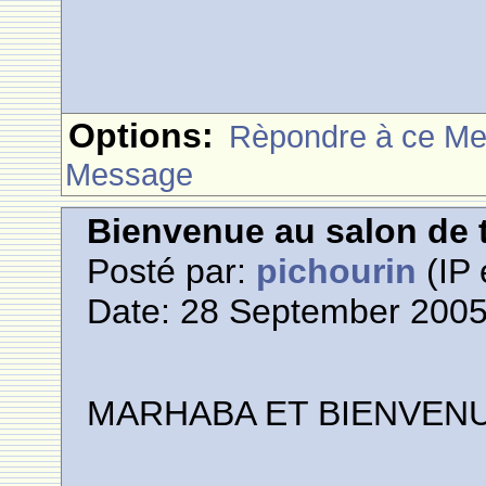
Options:
Rèpondre à ce M
Message
Bienvenue au salon de t
Posté par:
pichourin
(IP 
Date: 28 September 2005
M
A
R
H
A
B
A
E
T
B
I
E
N
V
E
N