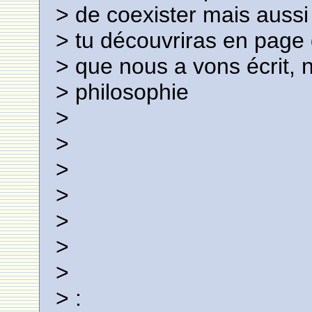
> de coexister mais aussi
> tu découvriras en page d
> que nous a vons écrit, 
> philosophie
>
>
>
>
>
>
>
> :