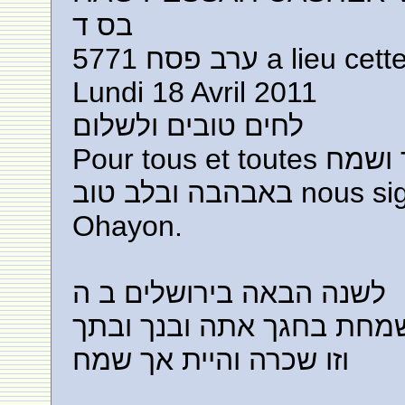
בס ד
ערב פסח 5771 a lie
Lundi 18 Avril 2011
לחים טובים ולשלום
Pour tous et toutes פסח כשר ושמח nous souhaitons
באבהבה ובלב טוב nous signons, Lucie et Raphaël
Ohayon.
לשנה הבאה בירושלים ב ה
שמחת בחגך אתה ובנך ובתך
וזו שכרה והיית אך שמח