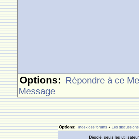
Options:
Rèpondre à ce M
Message
Options:
•
Index des forums
Les discussions
Dèsolè, seuls les utilisateu