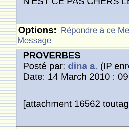
N'EST CE PAS CHERS 
Options:
Rèpondre à ce M
Message
PROVERBES
Posté par:
dina a.
(IP enr
Date: 14 March 2010 : 09
[attachment 16562 tout