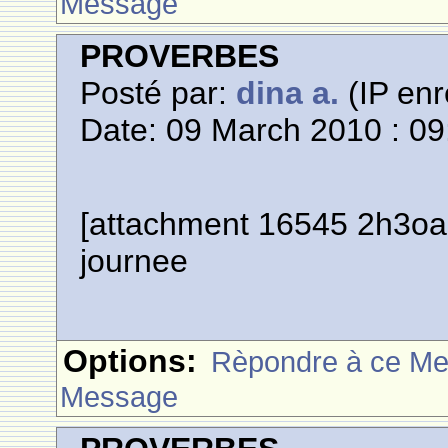
Message
PROVERBES
Posté par:
dina a.
(IP enr
Date: 09 March 2010 : 09
[attachment 16545 2h3oab
journee
Options:
Rèpondre à ce M
Message