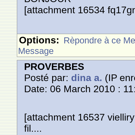
[attachment 16534 fq17gn
Options:
Rèpondre à ce M
Message
PROVERBES
Posté par:
dina a.
(IP enr
Date: 06 March 2010 : 11
[attachment 16537 vielliry
fil....