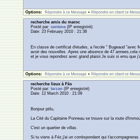
Options:
•
Rèpondre à ce Message
Rèpondre en citant ce Mess
recherche amis du maroc
Posté par:
santana
(IP enregistrè)
Date: 23 February 2010 : 21:38
En classe de certificat d'etudes, a l'ecole " Bugeaud "avec 
avoir des nouvelles .Apres une absence de 47 annees,cela me
et je vous repondrez avec grand plaisir.Je suis si emu que j'a
Options:
•
Rèpondre à ce Message
Rèpondre en citant ce Mess
recherche lieux à Fès
Posté par:
tarzan
(IP enregistrè)
Date: 12 March 2010 : 21:09
Bonjour ptilu,
La Cité du Capitaine Ponneau se trouve sur la route d'Immouzer
C'est un quartier de villas.
Si tu viens à Féz,j'ai un corrèspondant qui t'accompagneras.