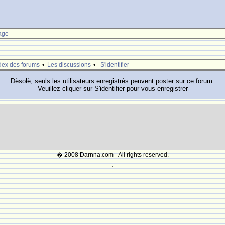
age
•
•
dex des forums
Les discussions
S'identifier
Dèsolè, seuls les utilisateurs enregistrès peuvent poster sur ce forum.
Veuillez cliquer sur S'identifier pour vous enregistrer
� 2008 Darnna.com - All rights reserved.
'