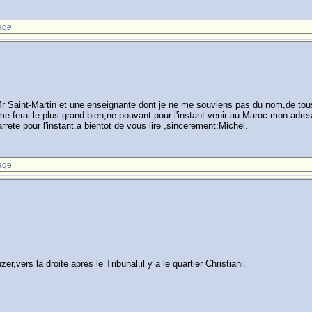
age
Mr Saint-Martin et une enseignante dont je ne me souviens pas du nom,de tous
 ferai le plus grand bien,ne pouvant pour l'instant venir au Maroc.mon adre
rrete pour l'instant.a bientot de vous lire ,sincerement:Michel.
age
,vers la droite aprés le Tribunal,il y a le quartier Christiani.