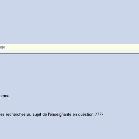
age
arnna.
 des recherches au sujet de l'enseignante en quèstion ????