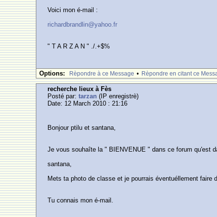
Voici mon é-mail :
richardbrandlin@yahoo.fr
" T A R Z A N " ./.+$%
Options:
•
Rèpondre à ce Message
Rèpondre en citant ce Mess
recherche lieux à Fès
Posté par:
tarzan
(IP enregistrè)
Date: 12 March 2010 : 21:16
Bonjour ptilu et santana,
Je vous souhaîte la " BIENVENUE " dans ce forum qu'est d
santana,
Mets ta photo de classe et je pourrais éventuéllement faire
Tu connais mon é-mail.