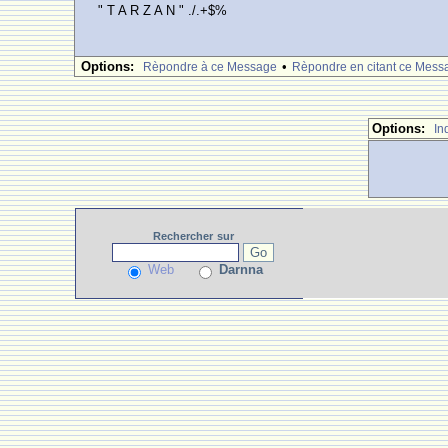
" T A R Z A N " ./.+$%
Options:
•
Rèpondre à ce Message
Rèpondre en citant ce Mess
Options:
In
Rechercher
sur
Web
Darnna