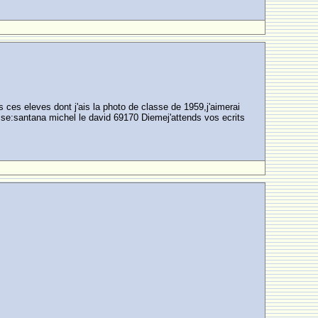
 ces eleves dont j'ais la photo de classe de 1959,j'aimerai
sse:santana michel le david 69170 Diemej'attends vos ecrits