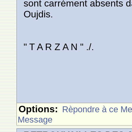
sont carrément absents 
Oujdis.
" T A R Z A N " ./.
Options:
Rèpondre à ce M
Message