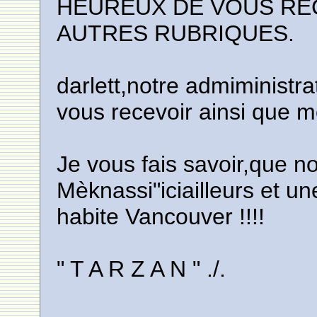
HEUREUX DE VOUS REC
AUTRES RUBRIQUES.
darlett,notre admiministr
vous recevoir ainsi que 
Je vous fais savoir,que 
Mèknassi"iciailleurs et u
habite Vancouver !!!!
" T A R Z A N " ./.