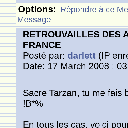
Options:
Rèpondre à ce M
Message
RETROUVAILLES DES 
FRANCE
Posté par:
darlett
(IP enr
Date: 17 March 2008 : 03
Sacre Tarzan, tu me fais b
!B*%
En tous les cas, voici po