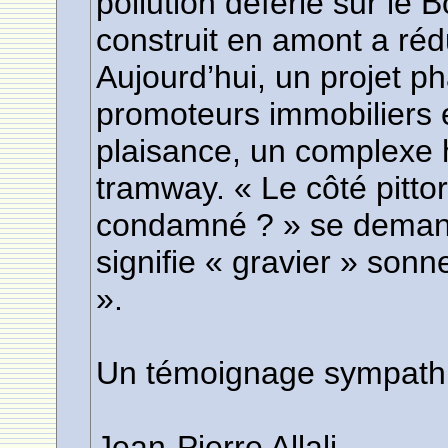
pollution déferle sur le
construit en amont a réd
Aujourd’hui, un projet p
promoteurs immobiliers 
plaisance, un complexe hô
tramway. « Le côté pitto
condamné ? » se demand
signifie « gravier » so
».
Un témoignage sympathiq
Jean-Pierre Allali