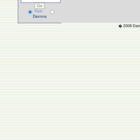
Web
Darnna
� 2008 Darnn