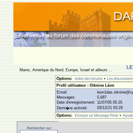
LE
Maroc, Amerique du Nord, Europe, Israel et ailleurs ...
Options:
•
Index des forums
Les discussions
Profil utilisateur : Oiknine Léon
Email:
leon1das.oiknine@s
Messages:
5,687
Date d'enregistrement:
11/07/05 05:25
03/12/21 03:29
Derni�re activitè:
Options:
•
Envoyer un Message Privè
Ajoute
Rechercher
sur