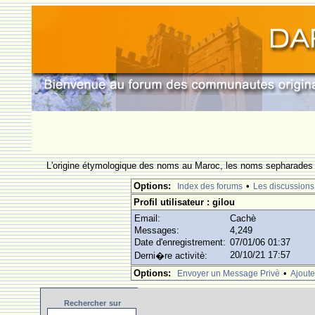
L'origine étymologique des noms au Maroc, les noms sepharades e
Options:
•
Index des forums
Les discussions
Profil utilisateur : gilou
Email:
Cachè
Messages:
4,249
Date d'enregistrement:
07/01/06 01:37
20/10/21 17:57
Derni�re activitè:
Options:
•
Envoyer un Message Privè
Ajoute
Rechercher
sur