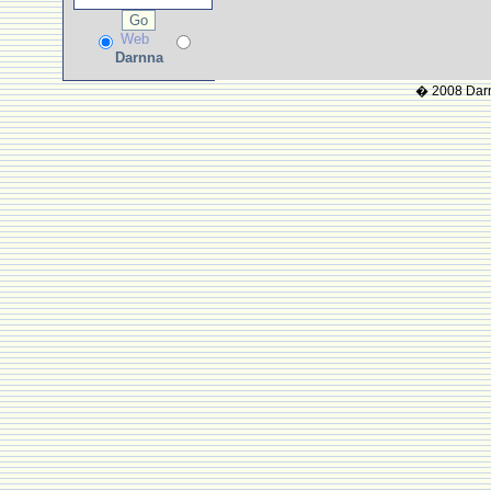
Web
Darnna
� 2008 Darnn