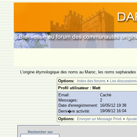
L'origine étymologique des noms au Maroc, les noms sepharades e
Options:
•
Index des forums
Les discussions
Profil utilisateur : Matt
Email:
Cachè
Messages:
2
Date d'enregistrement:
16/05/12 19:38
19/08/12 16:04
Derni�re activitè:
Options:
•
Envoyer un Message Privè
Ajoute
Rechercher
sur