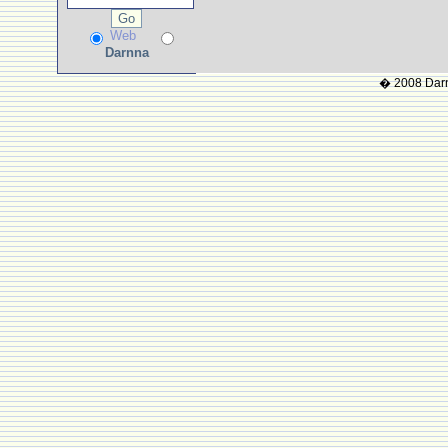
Web
Darnna
� 2008 Darnn