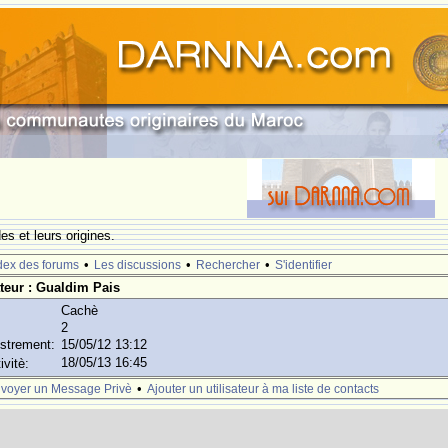
s et leurs origines.
•
•
•
dex des forums
Les discussions
Rechercher
S'identifier
sateur : Gualdim Pais
Cachè
2
istrement:
15/05/12 13:12
18/05/13 16:45
ivitè:
•
voyer un Message Privè
Ajouter un utilisateur à ma liste de contacts