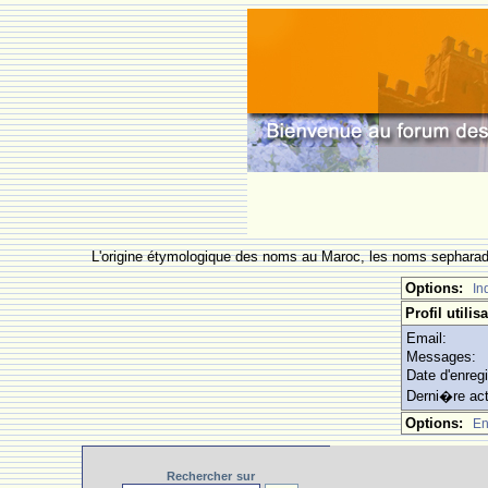
L'origine étymologique des noms au Maroc, les noms sepharade
Options:
In
Profil utili
Email:
Messages:
Date d'enreg
Derni�re act
Options:
En
Rechercher
sur