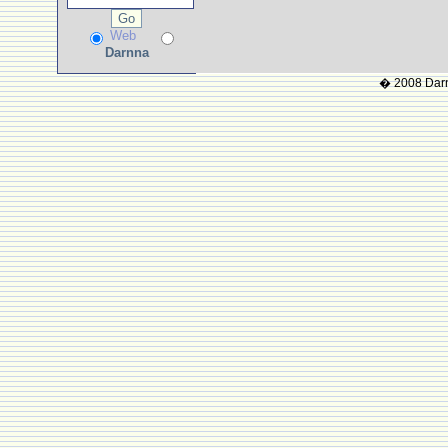
Web
Darnna
� 2008 Darnn