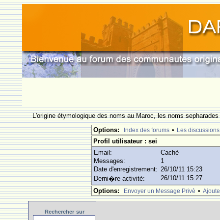
L'origine étymologique des noms au Maroc, les noms sepharades e
Options:
•
Index des forums
Les discussions
Profil utilisateur : sei
Email:
Cachè
Messages:
1
Date d'enregistrement:
26/10/11 15:23
26/10/11 15:27
Derni�re activitè:
Options:
•
Envoyer un Message Privè
Ajoute
Rechercher
sur