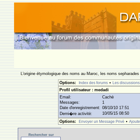
L'origine étymologique des noms au Maroc, les noms sepharades e
Options:
•
Index des forums
Les discussions
Profil utilisateur : medadi
Email:
Cachè
Messages:
1
Date d'enregistrement:
08/10/10 17:51
10/05/15 08:50
Derni�re activitè:
Options:
•
Envoyer un Message Privè
Ajoute
Rechercher
sur