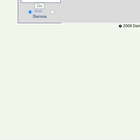
Web
Darnna
� 2008 Darnn