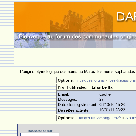
L'origine étymologique des noms au Maroc, les noms sepharades e
Options:
•
Index des forums
Les discussions
Profil utilisateur : Lilas Leilla
Email:
Cachè
Messages:
27
Date d'enregistrement:
08/10/10 15:20
16/01/11 23:22
Derni�re activitè:
Options:
•
Envoyer un Message Privè
Ajoute
Rechercher
sur