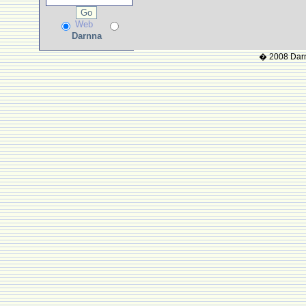
Web
Darnna
� 2008 Darnn