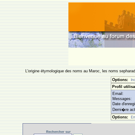
L'origine étymologique des noms au Maroc, les noms sepharade
Options:
In
Profil utilis
Email:
Messages:
Date d'enreg
Derni�re act
Options:
En
Rechercher
sur