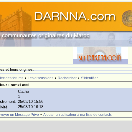
s et leurs origines.
•
•
•
dex des forums
Les discussions
Rechercher
S'identifier
ateur : ramzi assi
Cachè
1
istrement:
25/03/10 15:56
25/03/10 16:18
ivitè:
•
voyer un Message Privè
Ajouter un utilisateur à ma liste de contacts