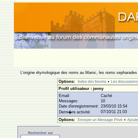
L'origine étymologique des noms au Maroc, les noms sepharades e
Options:
•
Index des forums
Les discussions
Profil utilisateur : jenny
Email:
Cachè
Messages:
10
Date d'enregistrement:
23/03/10 15:54
07/10/11 21:03
Derni�re activitè:
Options:
•
Envoyer un Message Privè
Ajoute
Rechercher
sur