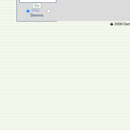
Web
Darnna
� 2008 Darnn