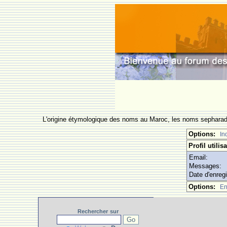
L'origine étymologique des noms au Maroc, les noms sepharade
Options:
In
Profil utilis
Email:
Messages:
Date d'enreg
Options:
En
Rechercher
sur