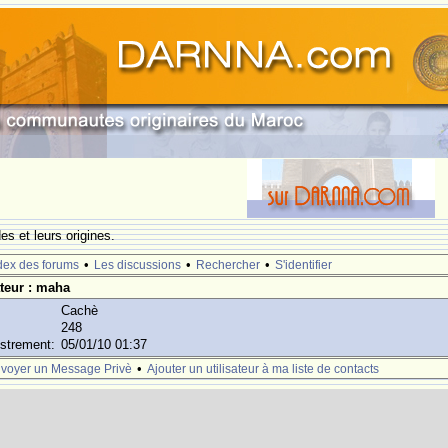
s et leurs origines.
•
•
•
dex des forums
Les discussions
Rechercher
S'identifier
ateur : maha
Cachè
248
istrement:
05/01/10 01:37
•
voyer un Message Privè
Ajouter un utilisateur à ma liste de contacts