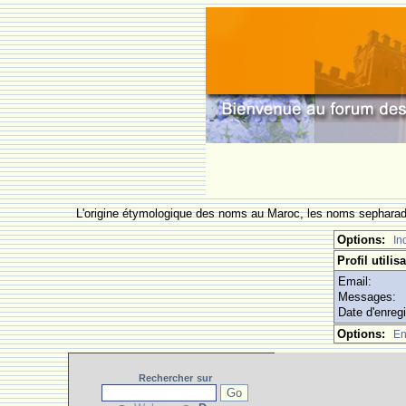
L'origine étymologique des noms au Maroc, les noms sepharade
Options:
In
Profil utilis
Email:
Messages:
Date d'enreg
Options:
En
Rechercher
sur