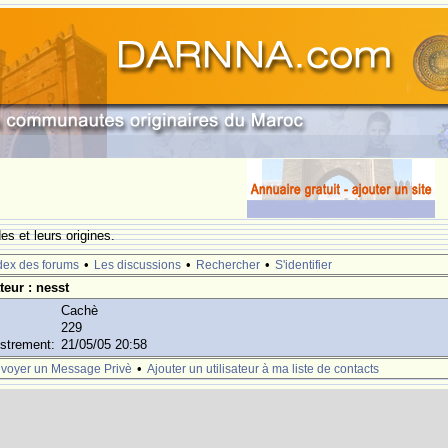
s et leurs origines.
•
•
•
dex des forums
Les discussions
Rechercher
S'identifier
ateur : nesst
Cachè
229
istrement:
21/05/05 20:58
•
voyer un Message Privè
Ajouter un utilisateur à ma liste de contacts