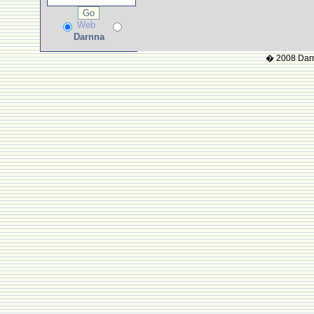
Web
Darnna
� 2008 Darnn