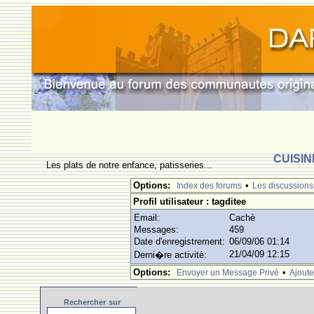
CUISIN
Les plats de notre enfance, patisseries...
Options:
•
Index des forums
Les discussions
Profil utilisateur : tagditee
Email:
Cachè
Messages:
459
Date d'enregistrement:
06/09/06 01:14
21/04/09 12:15
Derni�re activitè:
Options:
•
Envoyer un Message Privè
Ajoute
Rechercher
sur