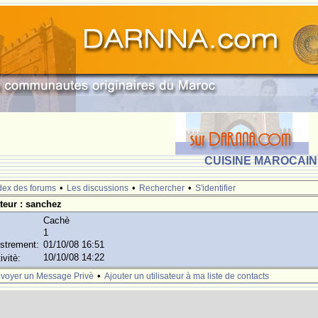
CUISINE MAROCAINE
•
•
•
dex des forums
Les discussions
Rechercher
S'identifier
ateur : sanchez
Cachè
1
istrement:
01/10/08 16:51
10/10/08 14:22
ivitè:
•
voyer un Message Privè
Ajouter un utilisateur à ma liste de contacts