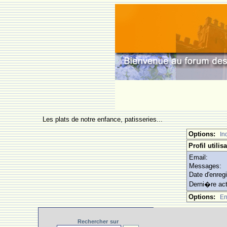
Les plats de notre enfance, patisseries...
Options:
In
Profil utilis
Email:
Messages:
Date d'enreg
Derni�re act
Options:
En
Rechercher
sur