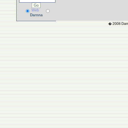
Web
Darnna
� 2008 Darnn