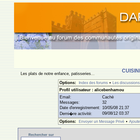
CUISIN
Les plats de notre enfance, patisseries...
Options:
•
Index des forums
Les discussions
Profil utilisateur : alicebenhamou
Email:
Cachè
Messages:
32
Date d'enregistrement:
10/05/08 21:37
09/08/12 03:37
Derni�re activitè:
Options:
•
Envoyer un Message Privè
Ajoute
Rechercher
sur