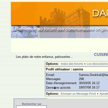
CUISIN
Les plats de notre enfance, patisseries...
Options:
•
Index des forums
Les discussions
Profil utilisateur : samira
Email:
Samira.Doukkali@ba
Messages:
298
Date d'enregistrement:
30/03/05 16:12
18/07/08 16:17
Derni�re activitè:
Options:
•
Envoyer un Message Privè
Ajoute
Rechercher
sur