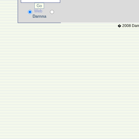
Web
Darnna
� 2008 Darnn