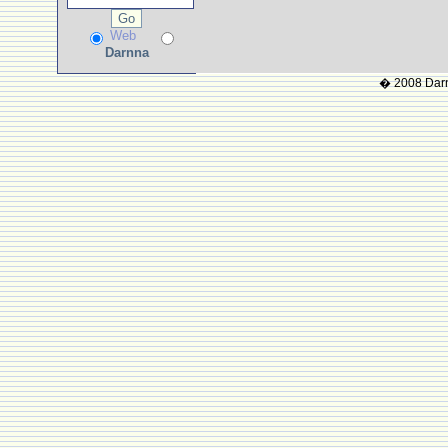
Web
Darnna
� 2008 Darnn