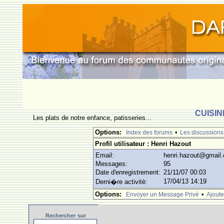
CUISIN
Les plats de notre enfance, patisseries...
Options:
•
Index des forums
Les discussions
Profil utilisateur : Henri Hazout
Email:
henri.hazout@gmail
Messages:
95
Date d'enregistrement:
21/11/07 00:03
17/04/13 14:19
Derni�re activitè:
Options:
•
Envoyer un Message Privè
Ajoute
Rechercher
sur