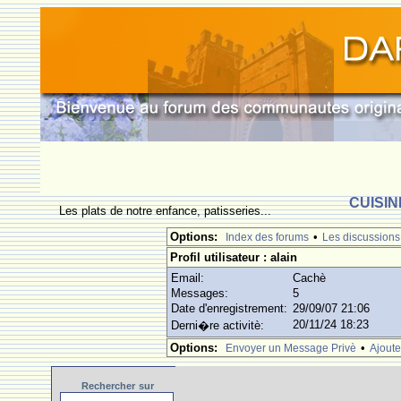
CUISIN
Les plats de notre enfance, patisseries...
Options:
•
Index des forums
Les discussions
Profil utilisateur : alain
Email:
Cachè
Messages:
5
Date d'enregistrement:
29/09/07 21:06
20/11/24 18:23
Derni�re activitè:
Options:
•
Envoyer un Message Privè
Ajoute
Rechercher
sur