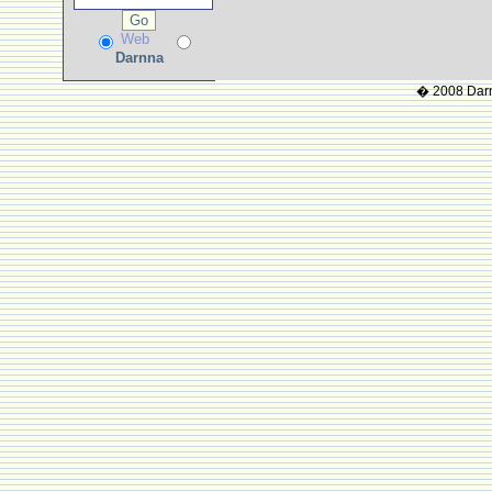
Web
Darnna
� 2008 Darnn