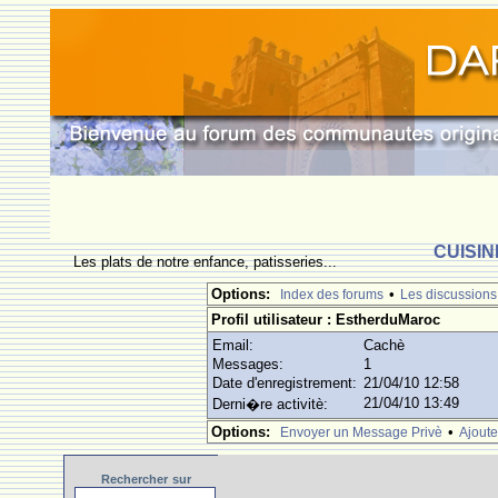
CUISIN
Les plats de notre enfance, patisseries...
Options:
•
Index des forums
Les discussions
Profil utilisateur : EstherduMaroc
Email:
Cachè
Messages:
1
Date d'enregistrement:
21/04/10 12:58
21/04/10 13:49
Derni�re activitè:
Options:
•
Envoyer un Message Privè
Ajoute
Rechercher
sur