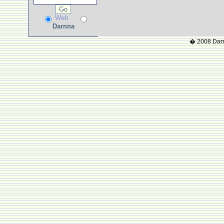
Web
Darnna
� 2008 Darnn