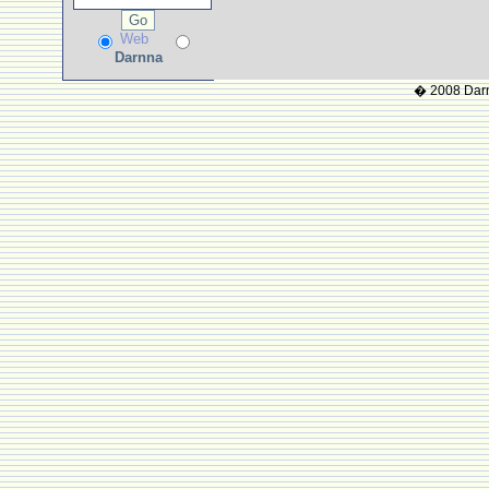
Web
Darnna
� 2008 Darnn