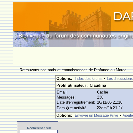
Retrouvons nos amis et connaissances de l'enfance au Maroc.
Options:
•
Index des forums
Les discussions
Profil utilisateur : Claudina
Email:
Cachè
Messages:
236
Date d'enregistrement:
16/11/05 21:16
22/05/15 21:47
Derni�re activitè:
Options:
•
Envoyer un Message Privè
Ajoute
Rechercher
sur