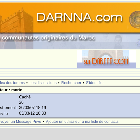
.
•
•
•
dex des forums
Les discussions
Rechercher
S'identifier
ateur : marie
Cachè
26
istrement:
30/03/07 18:19
03/03/12 18:33
ivitè:
•
voyer un Message Privè
Ajouter un utilisateur à ma liste de contacts