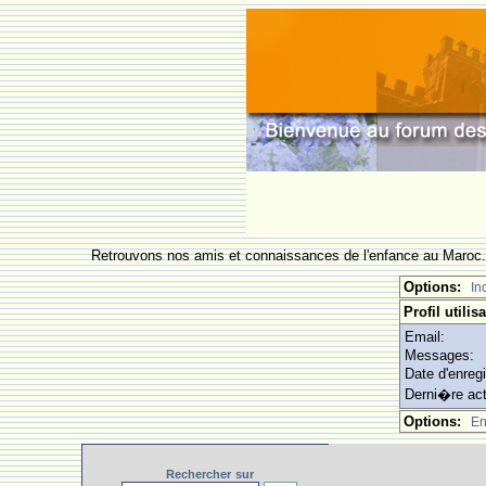
Retrouvons nos amis et connaissances de l'enfance au Maroc
Options:
In
Profil utilis
Email:
Messages:
Date d'enreg
Derni�re act
Options:
En
Rechercher
sur