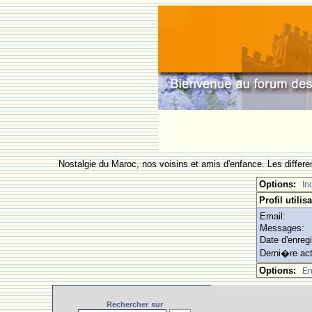
Nostalgie du Maroc, nos voisins et amis d'enfance. Les differe
Options:
In
Profil utilis
Email:
Messages:
Date d'enreg
Derni�re act
Options:
En
Rechercher
sur