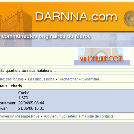
nts quartiers ou nous habitions...
•
•
•
dex des forums
Les discussions
Rechercher
S'identifier
ateur : charly
Cachè
1,873
istrement:
29/04/05 08:44
21/06/06 16:31
ivitè:
•
voyer un Message Privè
Ajouter un utilisateur à ma liste de contacts