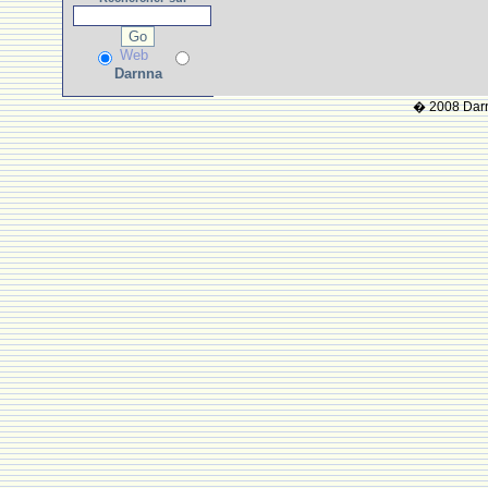
Web
Darnna
� 2008 Darnn