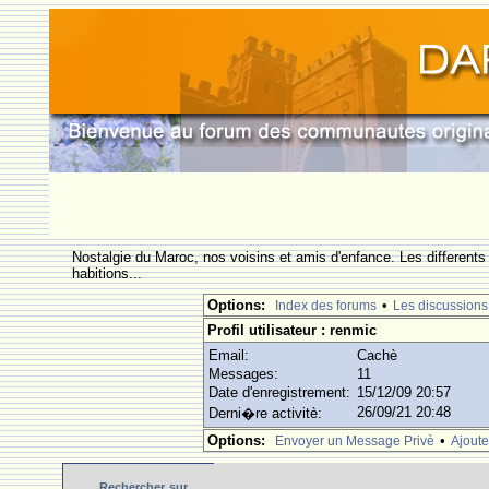
Nostalgie du Maroc, nos voisins et amis d'enfance. Les differents
habitions...
Options:
•
Index des forums
Les discussions
Profil utilisateur : renmic
Email:
Cachè
Messages:
11
Date d'enregistrement:
15/12/09 20:57
26/09/21 20:48
Derni�re activitè:
Options:
•
Envoyer un Message Privè
Ajoute
Rechercher
sur