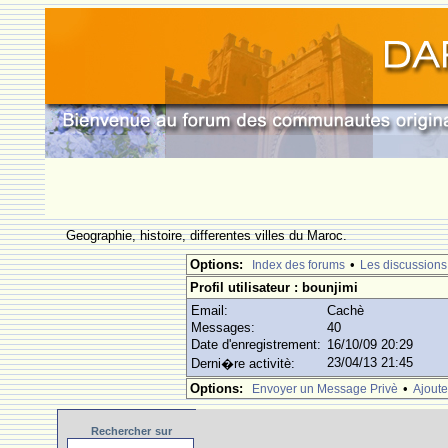
Geographie, histoire, differentes villes du Maroc.
Options:
•
Index des forums
Les discussions
Profil utilisateur : bounjimi
Email:
Cachè
Messages:
40
Date d'enregistrement:
16/10/09 20:29
23/04/13 21:45
Derni�re activitè:
Options:
•
Envoyer un Message Privè
Ajoute
Rechercher
sur