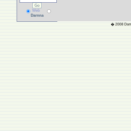
Web
Darnna
� 2008 Darnn