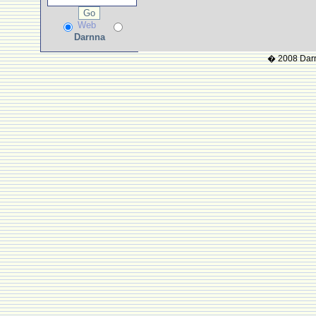
Web
Darnna
� 2008 Darnn