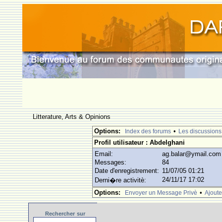
Litterature, Arts & Opinions
Options:
•
Index des forums
Les discussions
Profil utilisateur : Abdelghani
Email:
ag.balar@ymail.com
Messages:
84
Date d'enregistrement:
11/07/05 01:21
24/11/17 17:02
Derni�re activitè:
Options:
•
Envoyer un Message Privè
Ajoute
Rechercher
sur