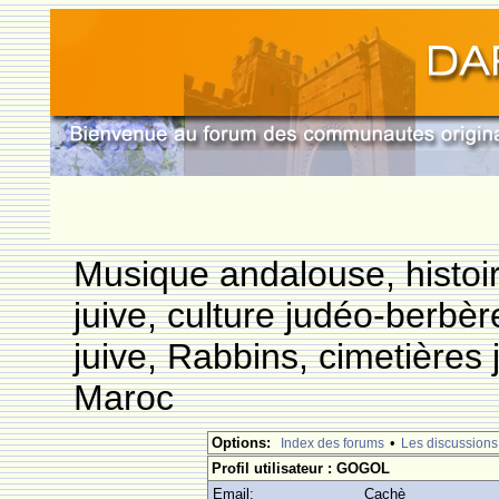
Musique andalouse, histoi
juive, culture judéo-berbèr
juive, Rabbins, cimetières 
Maroc
Options:
•
Index des forums
Les discussions
Profil utilisateur : GOGOL
Email:
Cachè