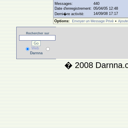
Messages:
440
Date d'enregistrement:
05/04/05 12:48
14/09/08 17:17
Derni�re activitè:
Options:
•
Envoyer un Message Privè
Ajoute
Rechercher
sur
Web
Darnna
� 2008 Darnna.co