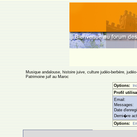
Musique andalouse, histoire juive, culture judéo-berbère, judéo-
Patrimoine juif au Maroc
Options:
In
Profil utili
Email:
Messages:
Date d'enreg
Derni�re act
Options:
En