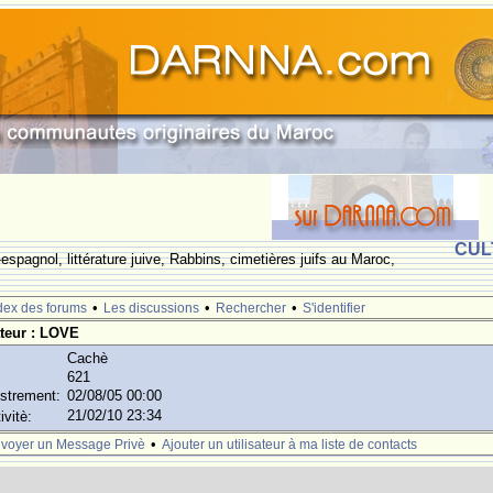
CUL
espagnol, littérature juive, Rabbins, cimetières juifs au Maroc,
•
•
•
dex des forums
Les discussions
Rechercher
S'identifier
sateur : LOVE
Cachè
621
istrement:
02/08/05 00:00
21/02/10 23:34
ivitè:
•
voyer un Message Privè
Ajouter un utilisateur à ma liste de contacts