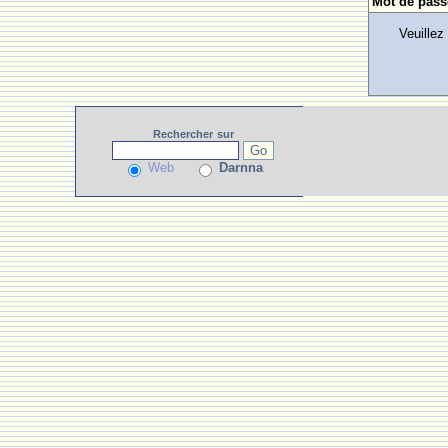
Mot de pass
Veuillez
Rechercher
sur
Web
Darnna