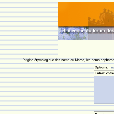
L'origine étymologique des noms au Maroc, les noms sepharade
Options:
In
Entrez votre