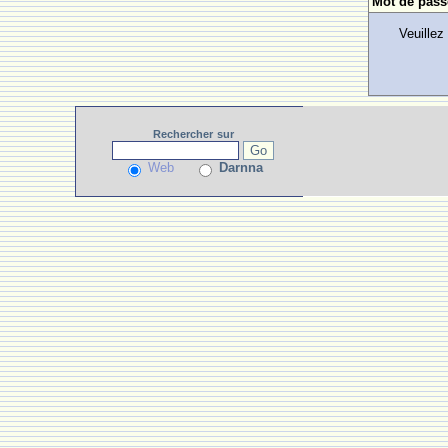
Mot de pass
Veuillez
Rechercher
sur
Web
Darnna