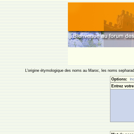
L'origine étymologique des noms au Maroc, les noms sepharade
Options:
In
Entrez votre