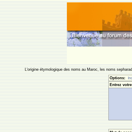
L'origine étymologique des noms au Maroc, les noms sepharade
Options:
In
Entrez votre