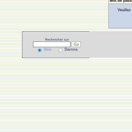
Mot de pass
Veuillez
Rechercher
sur
Web
Darnna