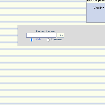
Mot de pass
Veuillez
Rechercher
sur
Web
Darnna