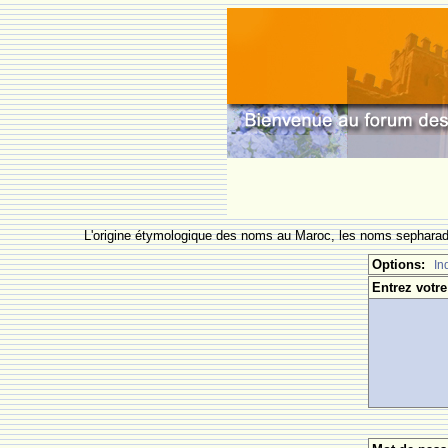
L'origine étymologique des noms au Maroc, les noms sepharade
Options:
In
Entrez votre