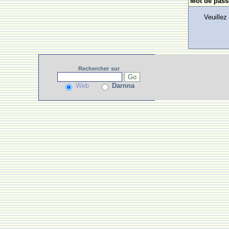
Mot de pass
Veuillez
Rechercher
sur
Web
Darnna