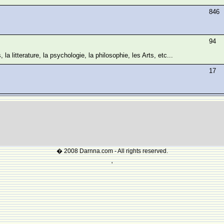
846
94
la litterature, la psychologie, la philosophie, les Arts, etc...
17
� 2008 Darnna.com - All rights reserved.
'