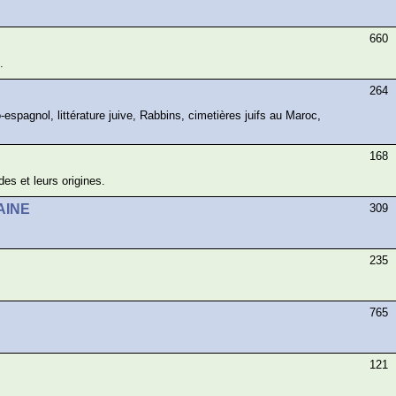
660
.
264
-espagnol, littérature juive, Rabbins, cimetières juifs au Maroc,
168
s et leurs origines.
AINE
309
235
765
121